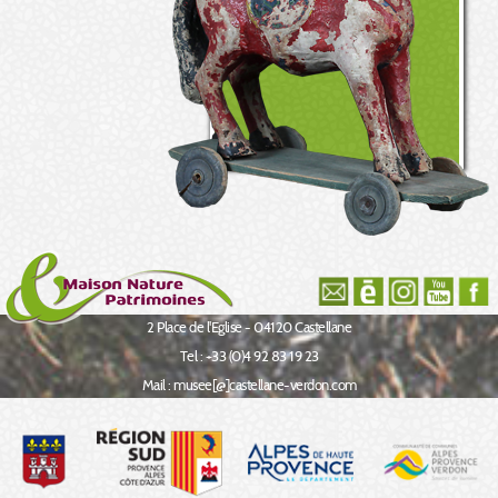
2 Place de l'Eglise - 04120 Castellane
Tel : +33 (0)4 92 83 19 23
Mail : musee[@]castellane-verdon.com